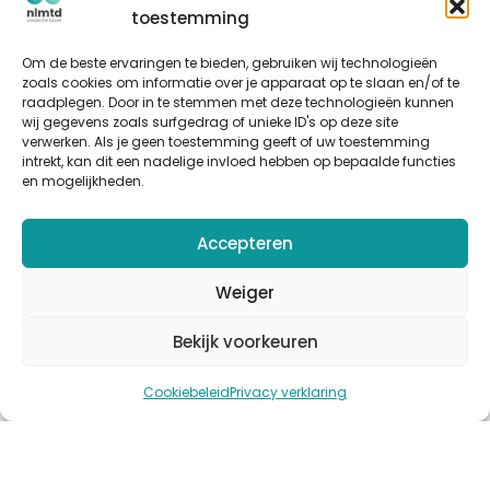
Inspiratie
toestemming
Artikelen
Om de beste ervaringen te bieden, gebruiken wij technologieën
zoals cookies om informatie over je apparaat op te slaan en/of te
Cases
raadplegen. Door in te stemmen met deze technologieën kunnen
Events
wij gegevens zoals surfgedrag of unieke ID's op deze site
verwerken. Als je geen toestemming geeft of uw toestemming
Podcast
intrekt, kan dit een nadelige invloed hebben op bepaalde functies
nlmtd x
en mogelijkheden.
Volg ons
Accepteren
Weiger
Bekijk voorkeuren
© Copyright 2025
nlmtd
–
Webontwikkeling
:
Flerque –
Cookiebeleid
Privacy verklaring
Fotografie
:
Jules Pruijn
Algemene voorwaarden
–
Sitemap
–
Cookies
–
Privacy
–