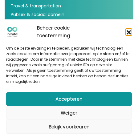
Travel & transportation
Publiek & sociaal domein
Voedsel & agricultuur
Beheer cookie
Inspiratie
toestemming
Artikelen
Om de beste ervaringen te bieden, gebruiken wij technologieën
zoals cookies om informatie over je apparaat op te slaan en/of te
Cases
raadplegen. Door in te stemmen met deze technologieën kunnen
Events
wij gegevens zoals surfgedrag of unieke ID's op deze site
verwerken. Als je geen toestemming geeft of uw toestemming
Podcast
intrekt, kan dit een nadelige invloed hebben op bepaalde functies
en mogelijkheden.
nlmtd x
Volg ons
Accepteren
Weiger
Bekijk voorkeuren