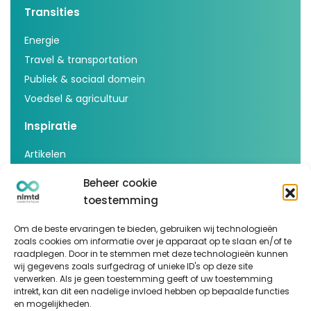
Transities
Energie
Travel & transportation
Publiek & sociaal domein
Voedsel & agricultuur
Inspiratie
Artikelen
Cases
Beheer cookie
Events
toestemming
Podcast
Om de beste ervaringen te bieden, gebruiken wij technologieën
nlmtd x
zoals cookies om informatie over je apparaat op te slaan en/of te
raadplegen. Door in te stemmen met deze technologieën kunnen
Volg ons
wij gegevens zoals surfgedrag of unieke ID's op deze site
verwerken. Als je geen toestemming geeft of uw toestemming
intrekt, kan dit een nadelige invloed hebben op bepaalde functies
en mogelijkheden.