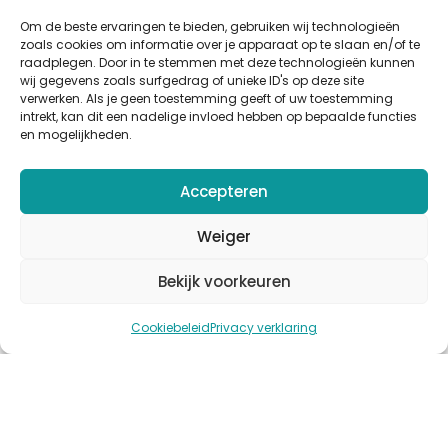
Artikelen
Om de beste ervaringen te bieden, gebruiken wij technologieën
zoals cookies om informatie over je apparaat op te slaan en/of te
Cases
raadplegen. Door in te stemmen met deze technologieën kunnen
Events
wij gegevens zoals surfgedrag of unieke ID's op deze site
verwerken. Als je geen toestemming geeft of uw toestemming
Podcast
intrekt, kan dit een nadelige invloed hebben op bepaalde functies
nlmtd x
en mogelijkheden.
Volg ons
Accepteren
Weiger
Bekijk voorkeuren
© Copyright 2025
nlmtd
–
Webontwikkeling
:
Flerque –
Cookiebeleid
Privacy verklaring
Fotografie
:
Jules Pruijn
Algemene voorwaarden
–
Sitemap
–
Cookies
–
Privacy
–
Disclaimer