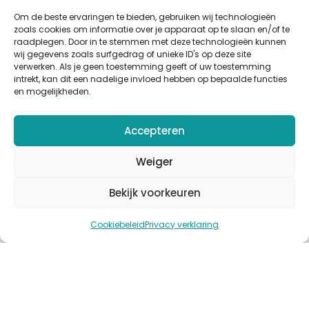
Artikelen
Om de beste ervaringen te bieden, gebruiken wij technologieën
zoals cookies om informatie over je apparaat op te slaan en/of te
Cases
raadplegen. Door in te stemmen met deze technologieën kunnen
Events
wij gegevens zoals surfgedrag of unieke ID's op deze site
verwerken. Als je geen toestemming geeft of uw toestemming
Podcast
intrekt, kan dit een nadelige invloed hebben op bepaalde functies
en mogelijkheden.
nlmtd x
Volg ons
Accepteren
Weiger
Bekijk voorkeuren
© Copyright 2025
nlmtd
–
Webontwikkeling
:
Flerque –
Cookiebeleid
Privacy verklaring
Fotografie
:
Jules Pruijn
Algemene voorwaarden
–
Sitemap
–
Cookies
–
Privacy
–
Disclaimer