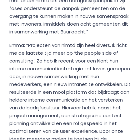
met ander nlmtd’ers een aardgasvrijaanpak. In vijf
fases ondersteunt de aanpak gemeenten om de
overgang te kunnen maken in nauwe samenspraak
met inwoners. Inmiddels doen acht gemeenten dit
in samenwerking met Buurkracht.”
Emma: “Projecten van nlmtd zijn heel divers. Ik richt
me de laatste tijd meer op ‘the people side of
consulting’. Zo heb ik recent voor een klant hun
interne communicatiestrategie tot leven geroepen
door, in nauwe samenwerking met hun
medewerkers, een nieuw intranet te ontwikkelen. Dit
resulteerde in een mooi platform dat bijdraagt aan
heldere interne communicatie en het versterken
van de bedrijfscultuur. Hiervoor heb ik, naast het
projectmanagement, een strategische content
planning ontwikkeld en een rol gespeeld in het
optimaliseren van de user experience. Door onze
ideeën meerdere malen te toetsen bij de