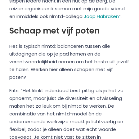
slapen iedere nacht in een hut op de berg. De
reizen organiseer ik samen met mijn goede vriend
en inmiddels ook nlmtd-collega
Jaap Habraken
”.
Schaap met vijf poten
Het is typisch nlmtd: balanceren tussen alle
uitdagingen die op je pad komen en de
verantwoordelijkheid nemen om het beste uit jezelf
te halen. Werken hier alleen schapen met vijf
poten?
Frits: “Het klinkt inderdaad best pittig als je het zo
opnoemt, maar juist de diversiteit en afwisseling
maken het zo leuk om bij nlmtd te werken. De
combinatie van het nlmtd-model én de
ondernemende werkwijze maakt je lichtvoetig en
flexibel, zodat je alleen doet wat echt waarde
toevoegt. Je komt niet vast te zitten in