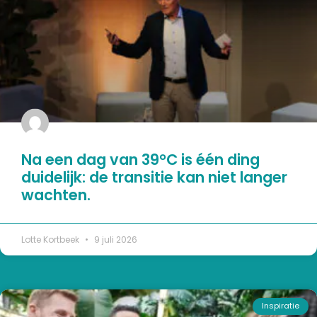
Na een dag van 39°C is één ding
duidelijk: de transitie kan niet langer
wachten.
Lotte Kortbeek
9 juli 2026
Inspiratie