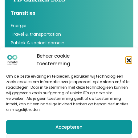
Transities
Energie
Travel & transportation
Publiek & sociaal domein
Voedsel & agricultuur
Beheer cookie
Inspiratie
toestemming
Artikelen
Om de beste ervaringen te bieden, gebruiken wij technologieën
zoals cookies om informatie over je apparaat op te slaan en/of te
Cases
raadplegen. Door in te stemmen met deze technologieën kunnen
Events
wij gegevens zoals surfgedrag of unieke ID's op deze site
verwerken. Als je geen toestemming geeft of uw toestemming
Podcast
intrekt, kan dit een nadelige invloed hebben op bepaalde functies
en mogelijkheden.
nlmtd x
Volg ons
Accepteren