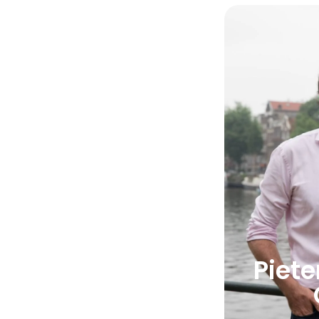
Piete
Piete
Beki