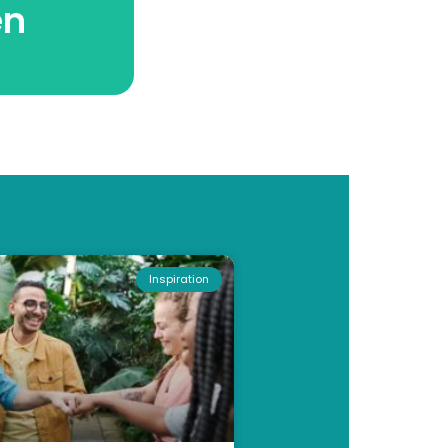
en
ofiel
Inspiration