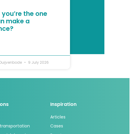
 you’re the one
n make a
ence?
 Duijvenbode
9 July 2026
ions
Inspiration
Articles
 transportation
Cases