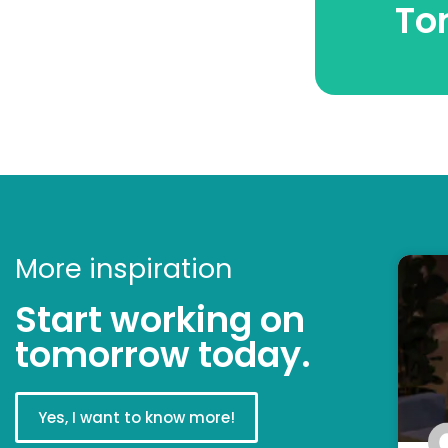
To
Beki
More inspiration
Start working on
tomorrow today.
Yes, I want to know more!