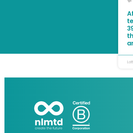
A
t
39
t
a
Lot