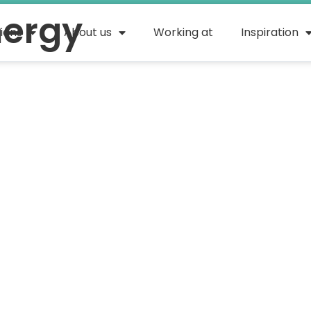
nergy
tions
About us
Working at
Inspiration