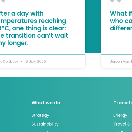
fter a day with
What if
emperatures reaching
who ca
°C, one thing is clear:
differ
he transition can’t wait
ny longer.
te Kortbeek
16 July 2026
Jeroen Van
What we do
Transit
Strategy
Energy
Sustainability
Travel &