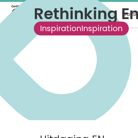
Rethinking E
What we do
Transi
Inspiration
Inspiration