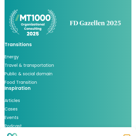
Transitions
Energy
Travel & transportation
Public & social domain
Food Transition
Inspiration
Articles
Cases
Events
Podcast
nlmtd x